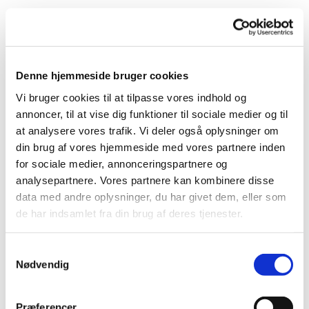
Korsang stimulerer hjernen og giver øget livskvalitet til
mennesker, som har fået en demenssygdom.
Koret danner samtidig rammen om et trygt fællesskab,
Denne hjemmeside bruger cookies
hvor man kan mødes med ligesindede og udfolde sig
uden bekymringer.
Vi bruger cookies til at tilpasse vores indhold og
annoncer, til at vise dig funktioner til sociale medier og til
Koret bliver ledet af en uddannet musikterapeut, og
at analysere vores trafik. Vi deler også oplysninger om
der er frivillige til stede, som støtter den enkelte.
din brug af vores hjemmeside med vores partnere inden
for sociale medier, annonceringspartnere og
Deltagerne skal selv kunne finde vej, eller blive fulgt
analysepartnere. Vores partnere kan kombinere disse
på vej af en pårørende.
data med andre oplysninger, du har givet dem, eller som
de har indsamlet fra din brug af deres tjenester.
Efter øvning er der hyggestund med kaffe og kage.
S
Det er gratis at deltage.
Nødvendig
a
m
OBS: PT ingen ledige pladser. Du er dog altid
t
Præferencer