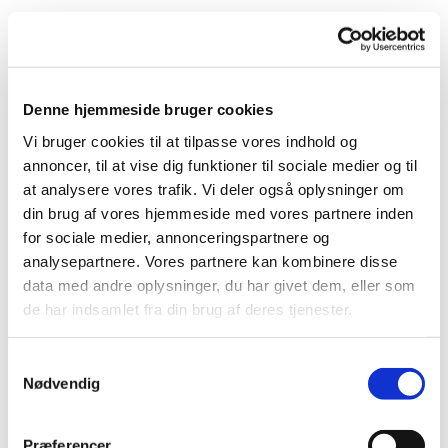
Korsang stimulerer hjernen og giver øget livskvalitet til
mennesker, som har fået en demenssygdom.
Koret danner samtidig rammen om et trygt fællesskab,
Denne hjemmeside bruger cookies
hvor man kan mødes med ligesindede og udfolde sig
uden bekymringer.
Vi bruger cookies til at tilpasse vores indhold og
annoncer, til at vise dig funktioner til sociale medier og til
Koret bliver ledet af en uddannet musikterapeut, og
at analysere vores trafik. Vi deler også oplysninger om
der er frivillige til stede, som støtter den enkelte.
din brug af vores hjemmeside med vores partnere inden
for sociale medier, annonceringspartnere og
Deltagerne skal selv kunne finde vej, eller blive fulgt
analysepartnere. Vores partnere kan kombinere disse
på vej af en pårørende.
data med andre oplysninger, du har givet dem, eller som
de har indsamlet fra din brug af deres tjenester.
Efter øvning er der hyggestund med kaffe og kage.
S
Det er gratis at deltage.
Nødvendig
a
m
OBS: PT ingen ledige pladser. Du er dog altid
t
Præferencer