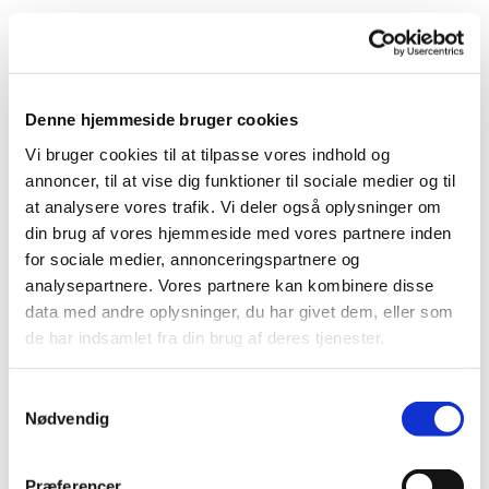
Korsang stimulerer hjernen og giver øget livskvalitet til
mennesker, som har fået en demenssygdom.
Koret danner samtidig rammen om et trygt fællesskab,
Denne hjemmeside bruger cookies
hvor man kan mødes med ligesindede og udfolde sig
uden bekymringer.
Vi bruger cookies til at tilpasse vores indhold og
annoncer, til at vise dig funktioner til sociale medier og til
Koret bliver ledet af en uddannet musikterapeut, og
at analysere vores trafik. Vi deler også oplysninger om
der er frivillige til stede, som støtter den enkelte.
din brug af vores hjemmeside med vores partnere inden
for sociale medier, annonceringspartnere og
Deltagerne skal selv kunne finde vej, eller blive fulgt
analysepartnere. Vores partnere kan kombinere disse
på vej af en pårørende.
data med andre oplysninger, du har givet dem, eller som
de har indsamlet fra din brug af deres tjenester.
Efter øvning er der hyggestund med kaffe og kage.
S
Det er gratis at deltage.
Nødvendig
a
m
OBS: PT ingen ledige pladser. Du er dog altid
t
Præferencer