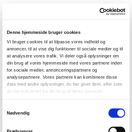
Korsang stimulerer hjernen og giver øget livskvalitet til
mennesker, som har fået en demenssygdom.
Koret danner samtidig rammen om et trygt fællesskab,
Denne hjemmeside bruger cookies
hvor man kan mødes med ligesindede og udfolde sig
uden bekymringer.
Vi bruger cookies til at tilpasse vores indhold og
annoncer, til at vise dig funktioner til sociale medier og til
Koret bliver ledet af en uddannet musikterapeut, og
at analysere vores trafik. Vi deler også oplysninger om
der er frivillige til stede, som støtter den enkelte.
din brug af vores hjemmeside med vores partnere inden
for sociale medier, annonceringspartnere og
Deltagerne skal selv kunne finde vej, eller blive fulgt
analysepartnere. Vores partnere kan kombinere disse
på vej af en pårørende.
data med andre oplysninger, du har givet dem, eller som
de har indsamlet fra din brug af deres tjenester.
Efter øvning er der hyggestund med kaffe og kage.
S
Det er gratis at deltage.
Nødvendig
a
m
OBS: PT ingen ledige pladser. Du er dog altid
t
Præferencer