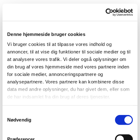
Korsang stimulerer hjernen og giver øget livskvalitet til
mennesker, som har fået en demenssygdom.
Koret danner samtidig rammen om et trygt fællesskab,
Denne hjemmeside bruger cookies
hvor man kan mødes med ligesindede og udfolde sig
uden bekymringer.
Vi bruger cookies til at tilpasse vores indhold og
annoncer, til at vise dig funktioner til sociale medier og til
Koret bliver ledet af en uddannet musikterapeut, og
at analysere vores trafik. Vi deler også oplysninger om
der er frivillige til stede, som støtter den enkelte.
din brug af vores hjemmeside med vores partnere inden
for sociale medier, annonceringspartnere og
Deltagerne skal selv kunne finde vej, eller blive fulgt
analysepartnere. Vores partnere kan kombinere disse
på vej af en pårørende.
data med andre oplysninger, du har givet dem, eller som
de har indsamlet fra din brug af deres tjenester.
Efter øvning er der hyggestund med kaffe og kage.
S
Det er gratis at deltage.
Nødvendig
a
m
OBS: PT ingen ledige pladser. Du er dog altid
t
Præferencer