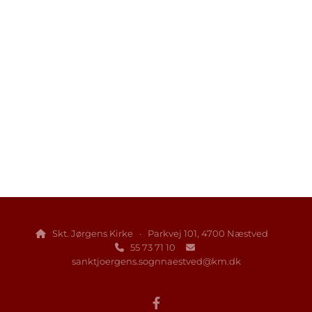
Skt. Jørgens Kirke · Parkvej 101, 4700 Næstved

55 73 71 10


sanktjoergens.sognnaestved@km.dk