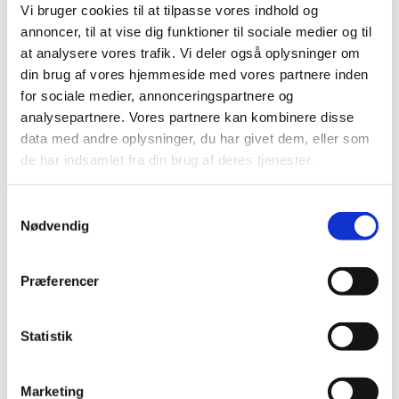
Vi bruger cookies til at tilpasse vores indhold og
Koret Grateful Gospel øver hver mandag hos os i Skt.
annoncer, til at vise dig funktioner til sociale medier og til
Jørgens Kirke. Du er også velkommen! Du skal kunne
at analysere vores trafik. Vi deler også oplysninger om
synge, men der er ikke nogen optagelsesprøve. Der er
din brug af vores hjemmeside med vores partnere inden
et deltagergebyr, men første gang du deltager er gratis
for sociale medier, annonceringspartnere og
og uforpligtende.
analysepartnere. Vores partnere kan kombinere disse
data med andre oplysninger, du har givet dem, eller som
Kontakt korleder Stefan Ægidius på
de har indsamlet fra din brug af deres tjenester.
stefgid@gmail.com for mere information :-)
S
Nødvendig
a
m
t
Præferencer
y
k
k
Statistik
e
v
Marketing