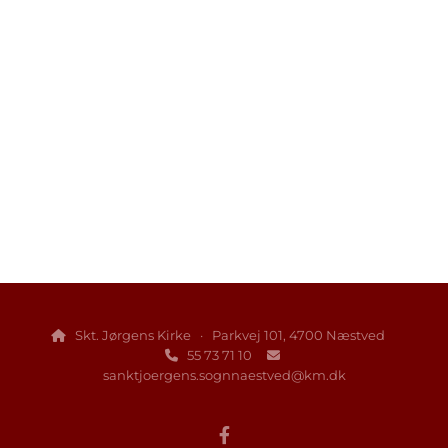
Skt. Jørgens Kirke · Parkvej 101, 4700 Næstved

55 73 71 10


sanktjoergens.sognnaestved@km.dk