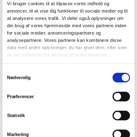
Vi bruger cookies til at tilpasse vores indhold og
Koret Grateful Gospel øver hver mandag hos os i Skt.
annoncer, til at vise dig funktioner til sociale medier og til
Jørgens Kirke. Du er også velkommen! Du skal kunne
at analysere vores trafik. Vi deler også oplysninger om
synge, men der er ikke nogen optagelsesprøve. Der er
din brug af vores hjemmeside med vores partnere inden
et deltagergebyr, men første gang du deltager er gratis
for sociale medier, annonceringspartnere og
og uforpligtende.
analysepartnere. Vores partnere kan kombinere disse
data med andre oplysninger, du har givet dem, eller som
Kontakt korleder Stefan Ægidius på
de har indsamlet fra din brug af deres tjenester.
stefgid@gmail.com for mere information :-)
S
Nødvendig
a
m
t
Præferencer
y
k
k
Statistik
e
v
Marketing