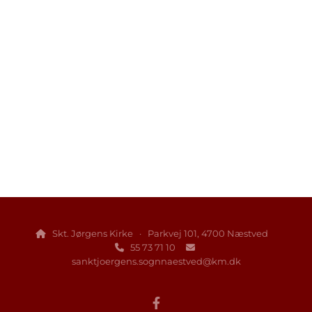
Skt. Jørgens Kirke · Parkvej 101, 4700 Næstved

55 73 71 10


sanktjoergens.sognnaestved@km.dk