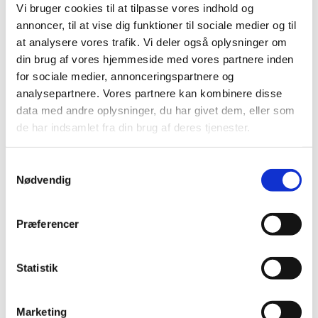
Vi bruger cookies til at tilpasse vores indhold og
Koret Grateful Gospel øver hver mandag hos os i Skt.
annoncer, til at vise dig funktioner til sociale medier og til
Jørgens Kirke. Du er også velkommen! Du skal kunne
at analysere vores trafik. Vi deler også oplysninger om
synge, men der er ikke nogen optagelsesprøve. Der er
din brug af vores hjemmeside med vores partnere inden
et deltagergebyr, men første gang du deltager er gratis
for sociale medier, annonceringspartnere og
og uforpligtende.
analysepartnere. Vores partnere kan kombinere disse
data med andre oplysninger, du har givet dem, eller som
Kontakt korleder Stefan Ægidius på
de har indsamlet fra din brug af deres tjenester.
stefgid@gmail.com for mere information :-)
S
Nødvendig
a
m
t
Præferencer
y
k
k
Statistik
e
v
Marketing