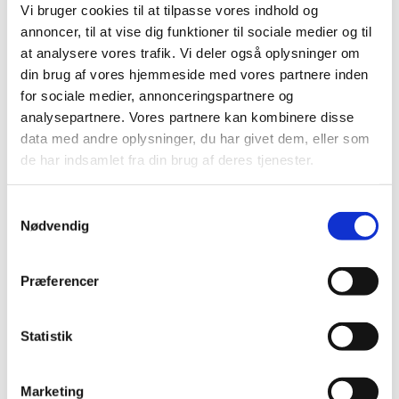
Vi bruger cookies til at tilpasse vores indhold og
Koret Grateful Gospel øver hver mandag hos os i Skt.
annoncer, til at vise dig funktioner til sociale medier og til
Jørgens Kirke. Du er også velkommen! Du skal kunne
at analysere vores trafik. Vi deler også oplysninger om
synge, men der er ikke nogen optagelsesprøve. Der er
din brug af vores hjemmeside med vores partnere inden
et deltagergebyr, men første gang du deltager er gratis
for sociale medier, annonceringspartnere og
og uforpligtende.
analysepartnere. Vores partnere kan kombinere disse
data med andre oplysninger, du har givet dem, eller som
Kontakt korleder Stefan Ægidius på
de har indsamlet fra din brug af deres tjenester.
stefgid@gmail.com for mere information :-)
S
Nødvendig
a
m
t
Præferencer
y
k
k
Statistik
e
v
Marketing