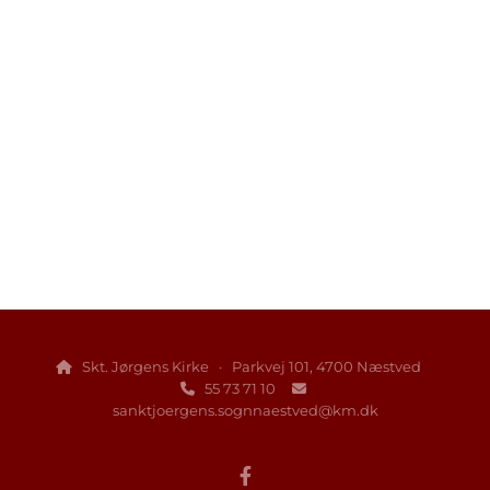
Skt. Jørgens Kirke · Parkvej 101, 4700 Næstved

55 73 71 10


sanktjoergens.sognnaestved@km.dk