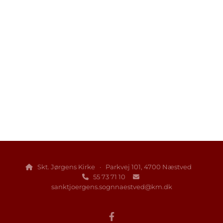
Skt. Jørgens Kirke · Parkvej 101, 4700 Næstved

55 73 71 10


sanktjoergens.sognnaestved@km.dk