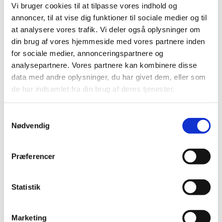
Vi bruger cookies til at tilpasse vores indhold og
Koret Grateful Gospel øver hver mandag hos os i Skt.
annoncer, til at vise dig funktioner til sociale medier og til
Jørgens Kirke. Du er også velkommen! Du skal kunne
at analysere vores trafik. Vi deler også oplysninger om
synge, men der er ikke nogen optagelsesprøve. Der er
din brug af vores hjemmeside med vores partnere inden
et deltagergebyr, men første gang du deltager er gratis
for sociale medier, annonceringspartnere og
og uforpligtende.
analysepartnere. Vores partnere kan kombinere disse
data med andre oplysninger, du har givet dem, eller som
Kontakt korleder Stefan Ægidius på
de har indsamlet fra din brug af deres tjenester.
stefgid@gmail.com for mere information :-)
S
Nødvendig
a
m
t
Præferencer
y
k
k
Statistik
e
v
Marketing