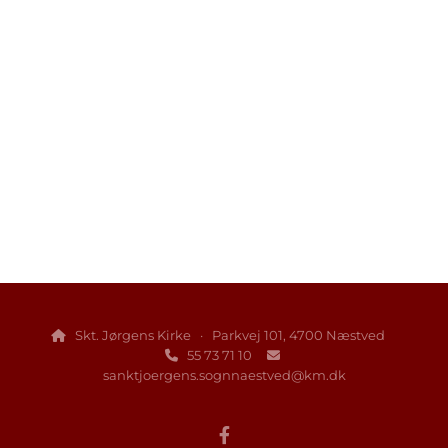
Skt. Jørgens Kirke · Parkvej 101, 4700 Næstved

55 73 71 10


sanktjoergens.sognnaestved@km.dk