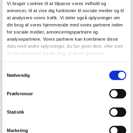
Vi bruger cookies til at tilpasse vores indhold og
Koret Grateful Gospel øver hver mandag hos os i Skt.
annoncer, til at vise dig funktioner til sociale medier og til
Jørgens Kirke. Du er også velkommen! Du skal kunne
at analysere vores trafik. Vi deler også oplysninger om
synge, men der er ikke nogen optagelsesprøve. Der er
din brug af vores hjemmeside med vores partnere inden
et deltagergebyr, men første gang du deltager er gratis
for sociale medier, annonceringspartnere og
og uforpligtende.
analysepartnere. Vores partnere kan kombinere disse
data med andre oplysninger, du har givet dem, eller som
Kontakt korleder Stefan Ægidius på
de har indsamlet fra din brug af deres tjenester.
stefgid@gmail.com for mere information :-)
S
Nødvendig
a
m
t
Præferencer
y
k
k
Statistik
e
v
Marketing