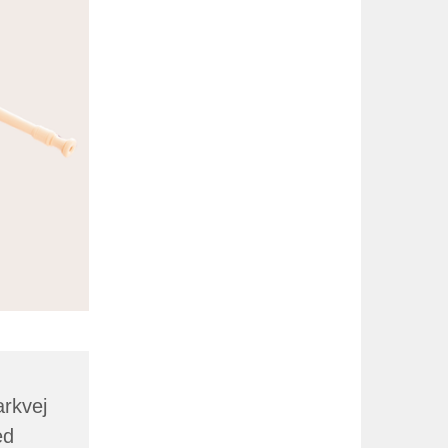
arkvej
ed