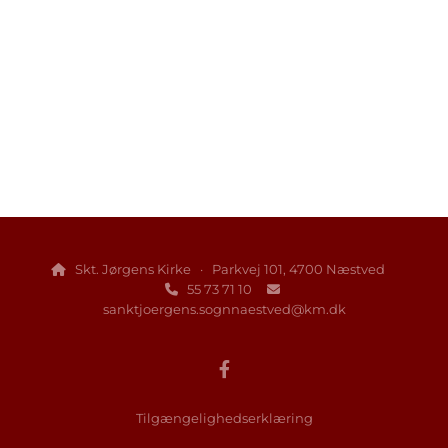
Skt. Jørgens Kirke · Parkvej 101, 4700 Næstved

55 73 71 10


sanktjoergens.sognnaestved@km.dk
Tilgængelighedserklæring