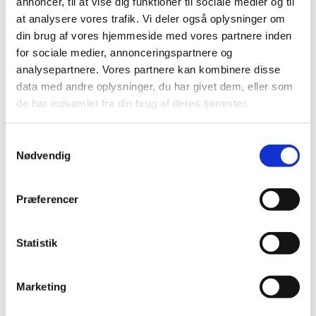
annoncer, til at vise dig funktioner til sociale medier og til
times kor hvor vi synger forholdsvis nemme sange,
at analysere vores trafik. Vi deler også oplysninger om
laver rytmer og leger med musikken.
din brug af vores hjemmeside med vores partnere inden
for sociale medier, annonceringspartnere og
Bemærk at holdet er fuldt i øjeblikket.
Du kan skrive
analysepartnere. Vores partnere kan kombinere disse
dig og dit barn på venteliste
data med andre oplysninger, du har givet dem, eller som
her:
https://forms.churchdesk.com/f...
de har indsamlet fra din brug af deres tjenester.
S
Nødvendig
a
m
t
Præferencer
y
k
k
Statistik
e
v
Marketing
a
l