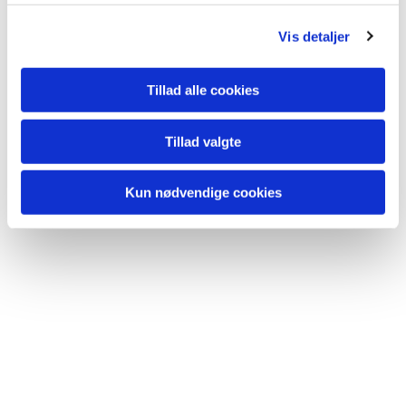
g
Vis detaljer
Tillad alle cookies
Du vil måske også kunne lide...
Tillad valgte
Kun nødvendige cookies