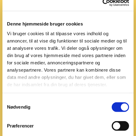
Kan du lide at lave mad – og gøre børn glade?
Denne hjemmeside bruger cookies
Som frivillig ved familiegudstjenester med
fællesspisning er du med til at skabe gode måltider
Vi bruger cookies til at tilpasse vores indhold og
som børnene virkelig glæder sig til.
annoncer, til at vise dig funktioner til sociale medier og til
at analysere vores trafik. Vi deler også oplysninger om
Du bliver en del af et fast og velfungerende
din brug af vores hjemmeside med vores partnere inden
frivillighold med god stemning.
for sociale medier, annonceringspartnere og
analysepartnere. Vores partnere kan kombinere disse
Det praktiske:
data med andre oplysninger, du har givet dem, eller som
de har indsamlet fra din brug af deres tjenester.
Du laver maden sammen med en erfaren frivillig
Arbejdstid ca. kl. 14–19
Ca. 9 onsdage om året
S
Nødvendig
a
Vi søger to personer. Du kan læse mere om de to
m
frivilligjobs her:
Beskrivelse af job 1
Beskrivelse af job 2
t
Præferencer
y
Du kan høre mere ved at kontakte vores