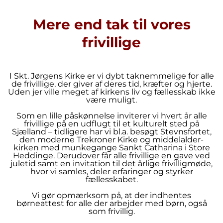
Mere end tak til vores
frivillige
I Skt. Jørgens Kirke er vi dybt taknemmelige for alle
de frivillige, der giver af deres tid, kræfter og hjerte.
Uden jer ville meget af kirkens liv og fællesskab ikke
være muligt.
Som en lille påskønnelse inviterer vi hvert år alle
frivillige på en udflugt til et kulturelt sted på
Sjælland – tidligere har vi bl.a. besøgt Stevnsfortet,
den moderne Trekroner Kirke og middelalder-
kirken med munkegange Sankt Catharina i Store
Heddinge. Derudover får alle frivillige en gave ved
juletid samt en invitation til det årlige frivilligmøde,
hvor vi samles, deler erfaringer og styrker
fællesskabet.
Vi gør opmærksom på, at der indhentes
børneattest for alle der arbejder med børn, også
som frivillig.