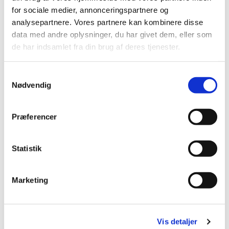
for sociale medier, annonceringspartnere og
Det er gratis at deltage.
analysepartnere. Vores partnere kan kombinere disse
data med andre oplysninger, du har givet dem, eller som
OBS: PT ingen ledige pladser. Du er dog altid
de har indsamlet fra din brug af deres tjenester.
velkommen til at kontakte os for at høre
nærmere.
S
Nødvendig
a
m
t
Præferencer
y
k
k
Statistik
e
v
Marketing
a
l
g
Vis detaljer