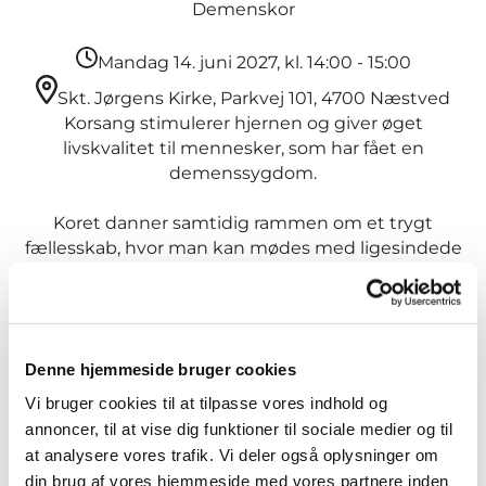
Demenskor
Mandag 14. juni 2027, kl. 14:00 - 15:00
Skt. Jørgens Kirke, Parkvej 101, 4700 Næstved
Korsang stimulerer hjernen og giver øget
livskvalitet til mennesker, som har fået en
demenssygdom.
Koret danner samtidig rammen om et trygt
fællesskab, hvor man kan mødes med ligesindede
og udfolde sig uden bekymringer.
Koret bliver ledet af en uddannet musikterapeut, og
der er frivillige til stede, som støtter den enkelte.
Denne hjemmeside bruger cookies
Deltagerne skal selv kunne finde vej, eller blive fulgt
Vi bruger cookies til at tilpasse vores indhold og
på vej af en pårørende.
annoncer, til at vise dig funktioner til sociale medier og til
at analysere vores trafik. Vi deler også oplysninger om
Efter øvning er der hyggestund med kaffe og kage.
din brug af vores hjemmeside med vores partnere inden