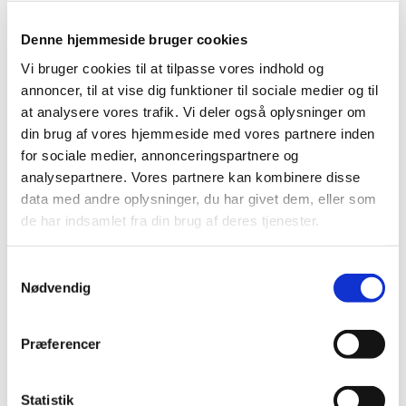
Hjertelig velkommen til gudstjeneste i vores varme
Denne hjemmeside bruger cookies
kirkerum.
Vi bruger cookies til at tilpasse vores indhold og
Til gudstjenester hos os fylder musikken meget og vi
annoncer, til at vise dig funktioner til sociale medier og til
synger gerne både ældre og nyere salmer, ledsaget af
at analysere vores trafik. Vi deler også oplysninger om
både orgel og flygel.
din brug af vores hjemmeside med vores partnere inden
for sociale medier, annonceringspartnere og
Vi tror på, at kristendommen skal være relevant og
analysepartnere. Vores partnere kan kombinere disse
meningsfuld i hverdagen, og vi bestræber os på at
data med andre oplysninger, du har givet dem, eller som
fortolke dagens tekst gennem et sprog, der taler til dig,
de har indsamlet fra din brug af deres tjenester.
hvor du står i livet.
Alle er velkomne – uanset om du er vant til kirke eller
S
Nødvendig
bare nysgerrig.
a
m
t
Præferencer
y
k
k
Statistik