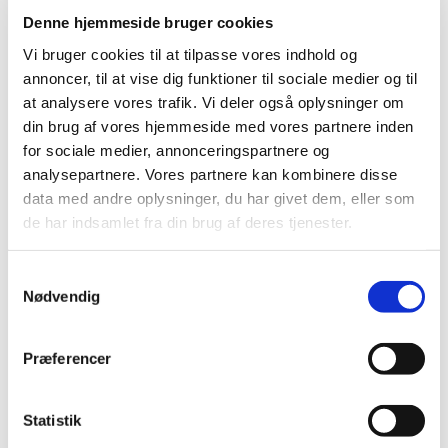
kirkerum.
Denne hjemmeside bruger cookies
Vi bruger cookies til at tilpasse vores indhold og
Til gudstjenester hos os fylder musikken meget og vi
annoncer, til at vise dig funktioner til sociale medier og til
synger gerne både ældre og nyere salmer, ledsaget af
at analysere vores trafik. Vi deler også oplysninger om
både orgel og flygel.
din brug af vores hjemmeside med vores partnere inden
Vi tror på, at kristendommen skal være relevant og
for sociale medier, annonceringspartnere og
meningsfuld i hverdagen, og vi bestræber os på at
analysepartnere. Vores partnere kan kombinere disse
fortolke dagens tekst gennem et sprog, der taler til dig,
data med andre oplysninger, du har givet dem, eller som
hvor du står i livet.
de har indsamlet fra din brug af deres tjenester.
Alle er velkomne – uanset om du er vant til kirke eller
S
bare nysgerrig.
Nødvendig
a
m
t
Præferencer
y
k
k
Statistik
e