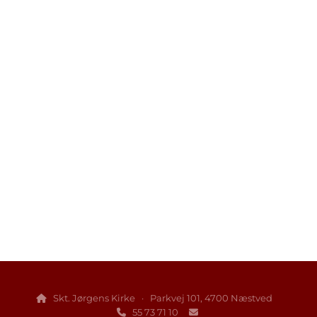
Skt. Jørgens Kirke · Parkvej 101, 4700 Næstved

55 73 71 10

