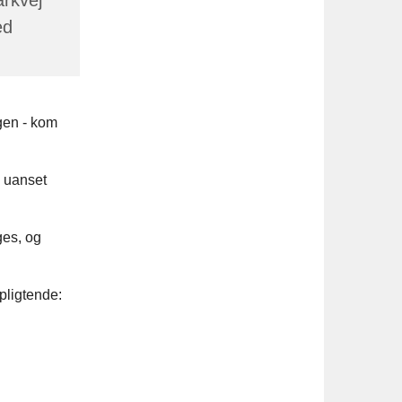
ed
gen - kom
- uanset
ges, og
pligtende: