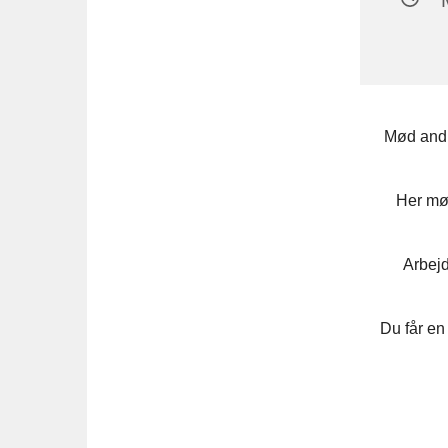
Mød andr
Her mød
Arbejd
Du får en