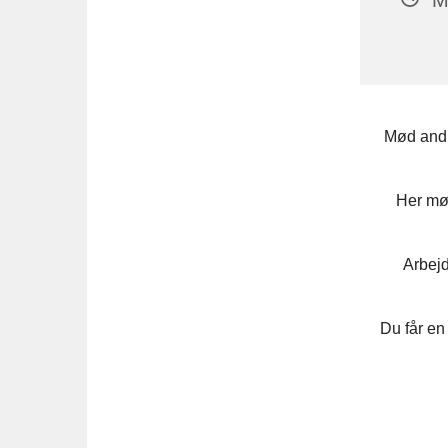
Mød andr
Her mød
Arbejd
Du får en