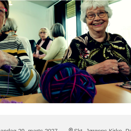
andag 29. marts 2027,
Skt. Jørgens Kirke, P