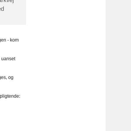
ed
gen - kom
- uanset
ges, og
pligtende: