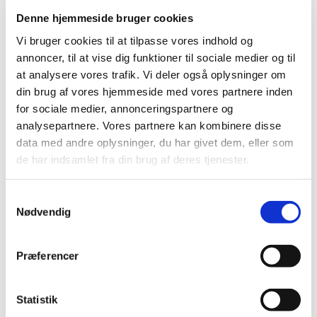
Kom og syng med Skt. Jørgens Kirkes Sognekor!
Denne hjemmeside bruger cookies
Vi bruger cookies til at tilpasse vores indhold og
Der er intet krav om, at du skal kunne synge, du skal
annoncer, til at vise dig funktioner til sociale medier og til
bare have lysten.Vi synger hver onsdag fra kl. 14.30 –
at analysere vores trafik. Vi deler også oplysninger om
16.00
din brug af vores hjemmeside med vores partnere inden
for sociale medier, annonceringspartnere og
Vi er som regel 25 - 35 deltagere.
analysepartnere. Vores partnere kan kombinere disse
data med andre oplysninger, du har givet dem, eller som
Har du lyst til at være med i sognekoret, så
de har indsamlet fra din brug af deres tjenester.
kontakt Lone Ekstrand på tlf: 22 97 55 45 - eller du kan
også bare møde op og få en hyggelig stund med
S
de gode, genkendelige sanghæfter vi synger efter.
Nødvendig
a
m
t
Præferencer
y
k
k
Statistik
e