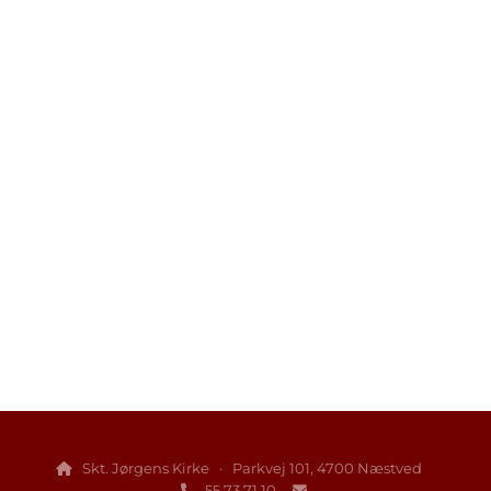
Skt. Jørgens Kirke · Parkvej 101, 4700 Næstved

55 73 71 10

