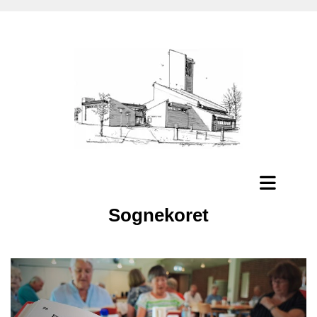
Sognekoret